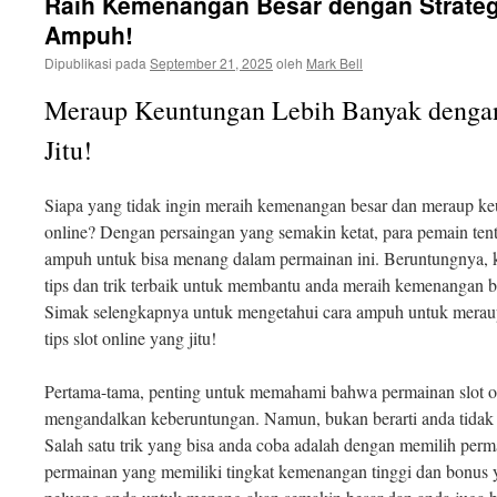
Raih Kemenangan Besar dengan Strategi
Ampuh!
Dipublikasi pada
September 21, 2025
oleh
Mark Bell
Meraup Keuntungan Lebih Banyak dengan
Jitu!
Siapa yang tidak ingin meraih kemenangan besar dan meraup keu
online? Dengan persaingan yang semakin ketat, para pemain ten
ampuh untuk bisa menang dalam permainan ini. Beruntungnya,
tips dan trik terbaik untuk membantu anda meraih kemenangan be
Simak selengkapnya untuk mengetahui cara ampuh untuk merau
tips slot online yang jitu!
Pertama-tama, penting untuk memahami bahwa permainan slot o
mengandalkan keberuntungan. Namun, bukan berarti anda tidak 
Salah satu trik yang bisa anda coba adalah dengan memilih permai
permainan yang memiliki tingkat kemenangan tinggi dan bonus 