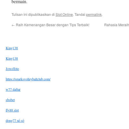
bermain.
Tulisan ini dipublikasikan di
Slot Online
. Tandai
permalink
.
←
Raih Kemenangan Besar dengan Tips Terbaik!
Rahasia Meraih
King138
King138
JowoToto
https://sparksvolleyballclub.com/
w77 daftar
sbobet
fly88 slot
dong77 xổ số