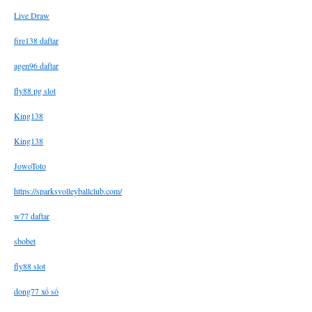
Live Draw
fire138 daftar
agen96 daftar
fly88 pg slot
King138
King138
JowoToto
https://sparksvolleyballclub.com/
w77 daftar
sbobet
fly88 slot
dong77 xổ số