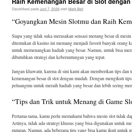
Raih Kemenangan Besar di Slot dengan
Dipublikasi pada
Juni 7, 2026
oleh
Mark Bell
“Goyangkan Mesin Slotmu dan Raih Keme
Siapa yang tidak suka merasakan sensasi menang besar di mesin
ditemukan di kasino ini memang menjadi favorit banyak orang k
untuk memenangkan hadiah yang besar. Namun, untuk bisa merai
dibutuhkan strategi dan keberuntungan yang tepat.
Jangan khawatir, karena di sini kami akan memberikan tips dan
kemenangan besar di slot dengan mudah. Dengan mengikuti tips
peluangmu untuk meraih hadiah yang besar dan lebih sering men
“Tips dan Trik untuk Menang di Game Sl
Pertama-tama, kamu perlu memahami bahwa mesin slot tidak dap
Artinya, tidak ada strategi khusus yang bisa digunakan untuk m
putaran. Namun, ada beberapa tips yang bisa kamu ikuti untuk