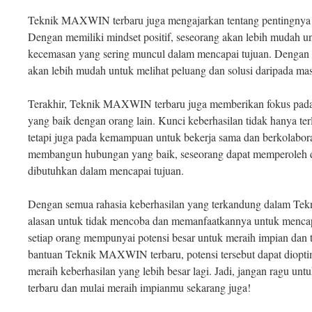
Teknik MAXWIN terbaru juga mengajarkan tentang pentingnya m
Dengan memiliki mindset positif, seseorang akan lebih mudah un
kecemasan yang sering muncul dalam mencapai tujuan. Dengan me
akan lebih mudah untuk melihat peluang dan solusi daripada ma
Terakhir, Teknik MAXWIN terbaru juga memberikan fokus pa
yang baik dengan orang lain. Kunci keberhasilan tidak hanya te
tetapi juga pada kemampuan untuk bekerja sama dan berkolabor
membangun hubungan yang baik, seseorang dapat memperoleh 
dibutuhkan dalam mencapai tujuan.
Dengan semua rahasia keberhasilan yang terkandung dalam Te
alasan untuk tidak mencoba dan memanfaatkannya untuk mencap
setiap orang mempunyai potensi besar untuk meraih impian dan 
bantuan Teknik MAXWIN terbaru, potensi tersebut dapat diopt
meraih keberhasilan yang lebih besar lagi. Jadi, jangan ragu
terbaru dan mulai meraih impianmu sekarang juga!