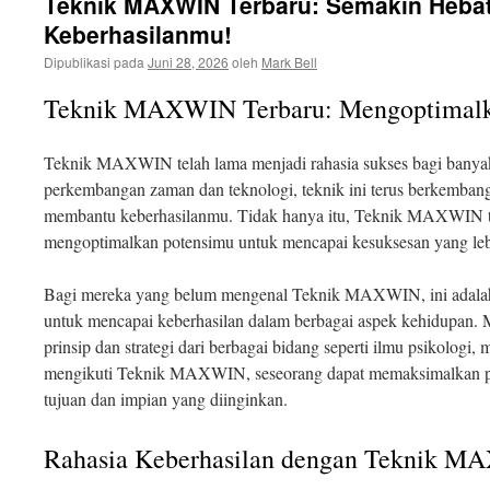
Teknik MAXWIN Terbaru: Semakin Hebat
Keberhasilanmu!
Dipublikasi pada
Juni 28, 2026
oleh
Mark Bell
Teknik MAXWIN Terbaru: Mengoptimalk
Teknik MAXWIN telah lama menjadi rahasia sukses bagi bany
perkembangan zaman dan teknologi, teknik ini terus berkemban
membantu keberhasilanmu. Tidak hanya itu, Teknik MAXWIN t
mengoptimalkan potensimu untuk mencapai kesuksesan yang leb
Bagi mereka yang belum mengenal Teknik MAXWIN, ini adala
untuk mencapai keberhasilan dalam berbagai aspek kehidupan.
prinsip dan strategi dari berbagai bidang seperti ilmu psikologi,
mengikuti Teknik MAXWIN, seseorang dapat memaksimalkan pot
tujuan dan impian yang diinginkan.
Rahasia Keberhasilan dengan Teknik M