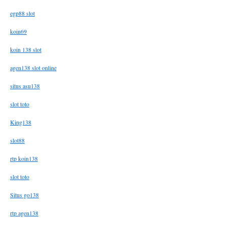
egp88 slot
koin69
koin 138 slot
agen138 slot online
situs asu138
slot toto
King138
slot88
rtp koin138
slot toto
Situs go138
rtp agen138