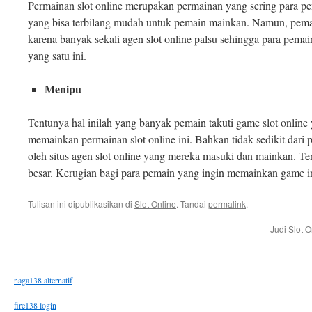
Permainan slot online merupakan permainan yang sering para pe
yang bisa terbilang mudah untuk pemain mainkan. Namun, pemai
karena banyak sekali agen slot online palsu sehingga para pem
yang satu ini.
Menipu
Tentunya hal inilah yang banyak pemain takuti game slot online ya
memainkan permainan slot online ini. Bahkan tidak sedikit dari p
oleh situs agen slot online yang mereka masuki dan mainkan. Te
besar. Kerugian bagi para pemain yang ingin memainkan game in
Tulisan ini dipublikasikan di
Slot Online
. Tandai
permalink
.
Judi Slot 
naga138 alternatif
fire138 login