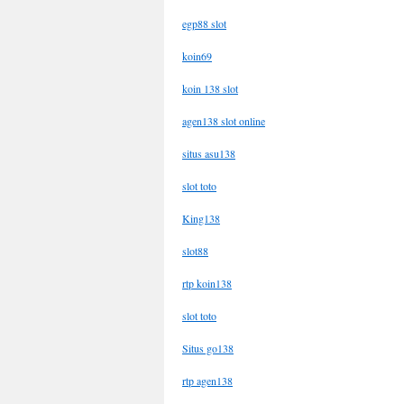
egp88 slot
koin69
koin 138 slot
agen138 slot online
situs asu138
slot toto
King138
slot88
rtp koin138
slot toto
Situs go138
rtp agen138