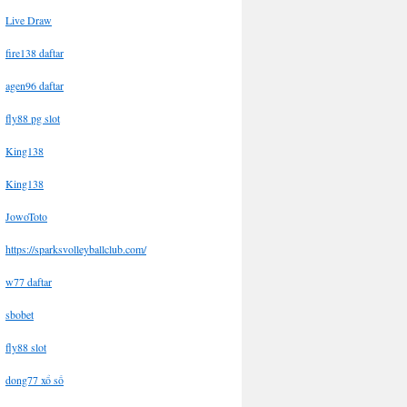
Live Draw
fire138 daftar
agen96 daftar
fly88 pg slot
King138
King138
JowoToto
https://sparksvolleyballclub.com/
w77 daftar
sbobet
fly88 slot
dong77 xổ số